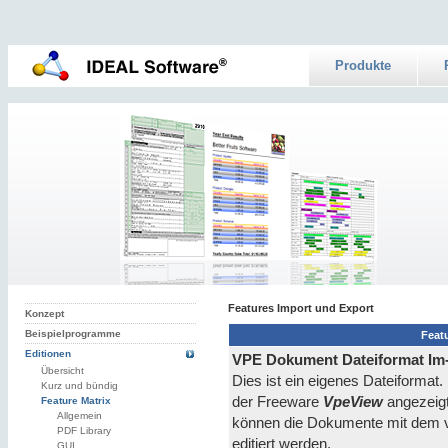
Produkte
Features Import und Export
Konzept
Beispielprogramme
Feat
Editionen
VPE Dokument Dateiformat Im-
Übersicht
Dies ist ein eigenes Dateiforma
Kurz und bündig
der Freeware
VpeView
angezeig
Feature Matrix
Allgemein
können die Dokumente mit dem v
PDF Library
editiert werden.
GUI