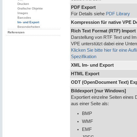
Drucken
PDF Export
Grafische Objekte
Images
Für Details siehe
PDF Library
Barcodes
Kompression für native VPE D
Im- und Export
Besonderheiten
Rich Text Format (RTF) Import
Referenzen
Darstellung von RTF Text und Im
VPE unterstützt dabei eine Unt
Klicken Sie bitte hier für eine Au
Spezifikation
XML Im- und Export
HTML Export
ODT (OpenDocument Text) Exp
Bildexport [nur Windows]
Exportiert einzelne Seiten eine
aus einer Seite als:
BMP
WMF
EMF