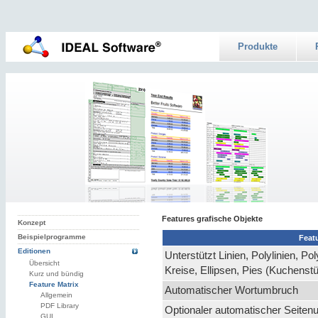
Produkte
Features grafische Objekte
Konzept
Beispielprogramme
Feat
Editionen
Unterstützt Linien, Polylinien, 
Übersicht
Kreise, Ellipsen, Pies (Kuchenstü
Kurz und bündig
Feature Matrix
Automatischer Wortumbruch
Allgemein
PDF Library
Optionaler automatischer Seite
GUI