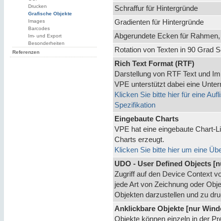
Drucken
Schraffur für Hintergründe
Grafische Objekte
Images
Gradienten für Hintergründe
Barcodes
Abgerundete Ecken für Rahmen,
Im- und Export
Besonderheiten
Rotation von Texten in 90 Grad S
Referenzen
Rich Text Format (RTF)
Darstellung von RTF Text und Im
VPE unterstützt dabei eine Unt
Klicken Sie bitte hier für eine Au
Spezifikation
Eingebaute Charts
VPE hat eine eingebaute Chart-Li
Charts erzeugt.
Klicken Sie bitte hier um eine Üb
UDO - User Defined Objects [
Zugriff auf den Device Context v
jede Art von Zeichnung oder Obj
Objekten darzustellen und zu dr
Anklickbare Objekte [nur Win
Objekte können einzeln in der P