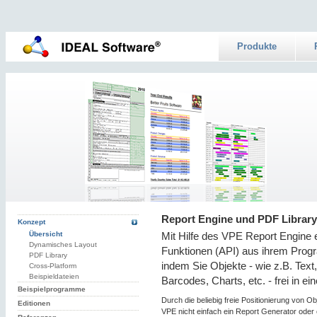
Produkte
Report Engine und PDF Library
Konzept
Übersicht
Mit Hilfe des VPE Report Engine 
Dynamisches Layout
Funktionen (API) aus ihrem Prog
PDF Library
indem Sie Objekte - wie z.B. Text,
Cross-Platform
Beispieldateien
Barcodes, Charts, etc. - frei in e
Beispielprogramme
Durch die beliebig freie Positionierung von 
Editionen
VPE nicht einfach ein Report Generator oder 