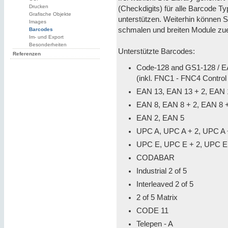
Drucken
(Checkdigits) für alle Barcode Typ
Grafische Objekte
unterstützen. Weiterhin können S
Images
schmalen und breiten Module zu
Barcodes
Im- und Export
Besonderheiten
Unterstützte Barcodes:
Referenzen
Code-128 and GS1-128 / 
(inkl. FNC1 - FNC4 Contro
EAN 13, EAN 13 + 2, EAN 
EAN 8, EAN 8 + 2, EAN 8 
EAN 2, EAN 5
UPC A, UPC A + 2, UPC A 
UPC E, UPC E + 2, UPC E
CODABAR
Industrial 2 of 5
Interleaved 2 of 5
2 of 5 Matrix
CODE 11
Telepen - A