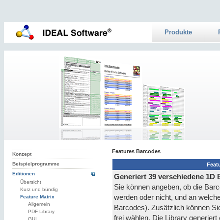
Produkte
Features Barcodes
Konzept
Beispielprogramme
Feat
Editionen
Generiert 39 verschiedene 1D
Übersicht
Sie können angeben, ob die Barc
Kurz und bündig
werden oder nicht, und an welche
Feature Matrix
Allgemein
Barcodes). Zusätzlich können Sie
PDF Library
frei wählen. Die Library generiert 
GUI