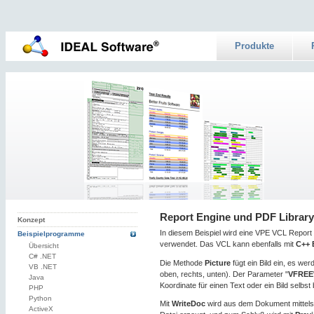
Produkte
Report Engine und PDF Library
Konzept
In diesem Beispiel wird eine VPE VCL Repo
Beispielprogramme
verwendet. Das VCL kann ebenfalls mit
C++ 
Übersicht
C# .NET
Die Methode
Picture
fügt ein Bild ein, es wer
VB .NET
oben, rechts, unten). Der Parameter "
VFREE
Java
Koordinate für einen Text oder ein Bild selbst
PHP
Python
Mit
WriteDoc
wird aus dem Dokument mittels 
ActiveX