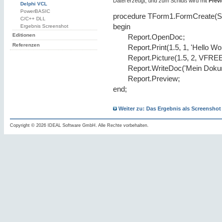
Datei erzeugt, und zum Schluß wird mit
Prev
Delphi VCL
PowerBASIC
procedure TForm1.FormCreate(Se
C/C++ DLL
begin
Ergebnis Screenshot
Editionen
Report.OpenDoc;
Referenzen
Report.Print(1.5, 1, 'Hello Wor
Report.Picture(1.5, 2, VFREE,
Report.WriteDoc('Mein Dokum
Report.Preview;
end;
Weiter zu: Das Ergebnis als Screenshot
Copyright © 2026 IDEAL Software GmbH. Alle Rechte vorbehalten.