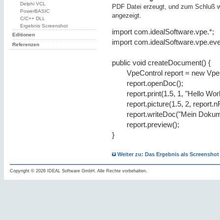
Delphi VCL
PDF Datei erzeugt, und zum Schluß w
PowerBASIC
angezeigt.
C/C++ DLL
Ergebnis Screenshot
import com.idealSoftware.vpe.*;
Editionen
import com.idealSoftware.vpe.eve
Referenzen
public void createDocument() {
VpeControl report = new VpeC
report.openDoc();
report.print(1.5, 1, "Hello Worl
report.picture(1.5, 2, report.n
report.writeDoc("Mein Dokum
report.preview();
}
Weiter zu: Das Ergebnis als Screenshot
Copyright © 2026 IDEAL Software GmbH. Alle Rechte vorbehalten.