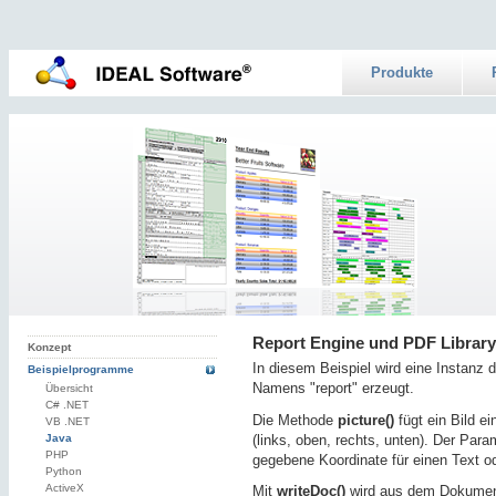
Produkte
Report Engine und PDF Library
Konzept
In diesem Beispiel wird eine Instanz
Beispielprogramme
Namens "report" erzeugt.
Übersicht
C# .NET
Die Methode
picture()
fügt ein Bild e
VB .NET
Java
(links, oben, rechts, unten). Der Para
PHP
gegebene Koordinate für einen Text od
Python
ActiveX
Mit
writeDoc()
wird aus dem Dokument 