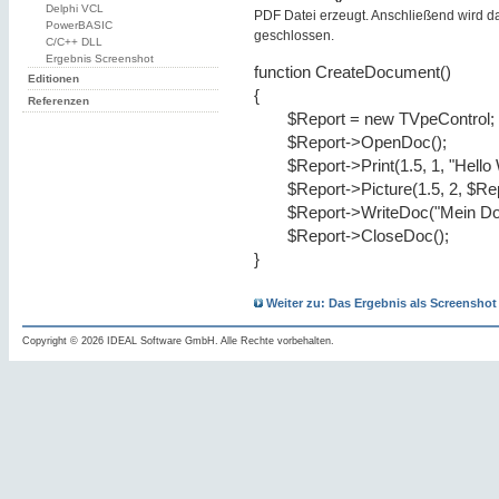
Delphi VCL
PDF Datei erzeugt. Anschließend wird 
PowerBASIC
geschlossen.
C/C++ DLL
Ergebnis Screenshot
function CreateDocument()
Editionen
{
Referenzen
$Report = new TVpeControl;
$Report->OpenDoc();
$Report->Print(1.5, 1, "Hello 
$Report->Picture(1.5, 2, $Rep
$Report->WriteDoc("Mein Do
$Report->CloseDoc();
}
Weiter zu: Das Ergebnis als Screenshot
Copyright © 2026 IDEAL Software GmbH. Alle Rechte vorbehalten.