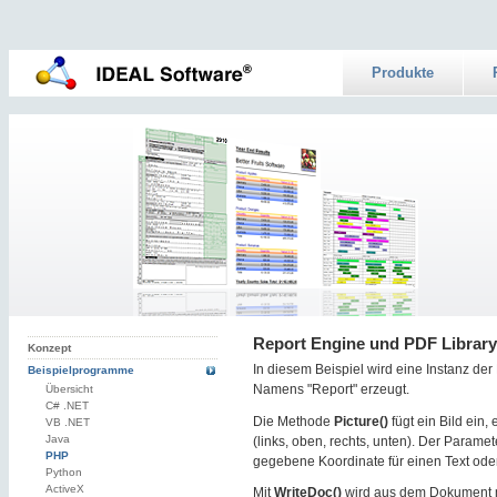
Produkte
Report Engine und PDF Librar
Konzept
In diesem Beispiel wird eine Instanz de
Beispielprogramme
Namens "Report" erzeugt.
Übersicht
C# .NET
Die Methode
Picture()
fügt ein Bild ein
VB .NET
Java
(links, oben, rechts, unten). Der Paramet
PHP
gegebene Koordinate für einen Text oder 
Python
ActiveX
Mit
WriteDoc()
wird aus dem Dokument mi