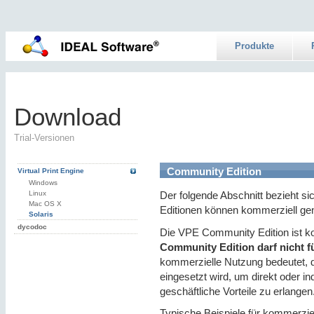
Produkte
Download
Trial-Versionen
Community Edition
Virtual Print Engine
Windows
Linux
Der folgende Abschnitt bezieht si
Mac OS X
Editionen können kommerziell ge
Solaris
dycodoc
Die VPE Community Edition ist kos
Community Edition darf nicht 
kommerzielle Nutzung bedeutet, d
eingesetzt wird, um direkt oder in
geschäftliche Vorteile zu erlangen
Typische Beispiele für kommerzie