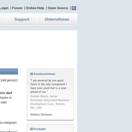
Login
Forum
Online Help
Open Source
Support
Unternehmen
Kundenstimmen
ziell genutzt
"I am amazed by you guys!
Yours is the only component I
have ever used that is a step
ahead of me."
ion darf
Andrew Martin, Senior
tware in
Developer, Automated Business
n oder
Development Corp., Boston,
MA, USA
Weitere Stimmen...
n integriert
Produkte