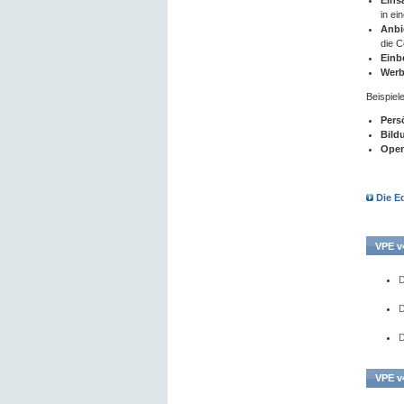
Eins
in ei
Anbi
die C
Einb
Werb
Beispiel
Pers
Bild
Open
Die Ed
VPE v4
D
D
D
VPE v4