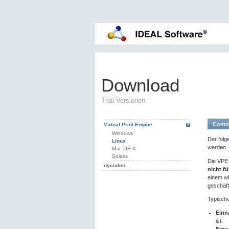
Download
Trial-Versionen
Commu
Virtual Print Engine
Windows
Der folg
Linux
werden.
Mac OS X
Solaris
Die VPE 
dycodoc
nicht f
einem wi
geschäft
Typische
Einn
ist.