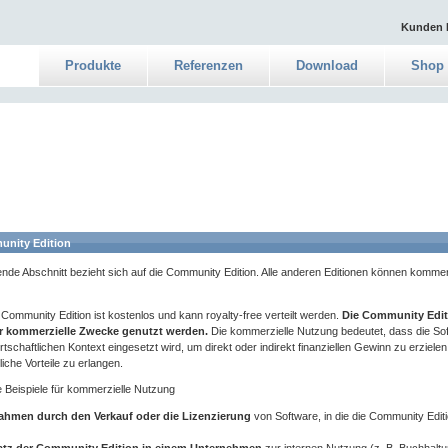
Kunden 
Produkte
Referenzen
Download
Shop
nity Edition
ende Abschnitt bezieht sich auf die Community Edition. Alle anderen Editionen können kommer
Community Edition ist kostenlos und kann royalty-free verteilt werden.
Die Community Edit
ür kommerzielle Zwecke genutzt werden.
Die kommerzielle Nutzung bedeutet, dass die Sof
rtschaftlichen Kontext eingesetzt wird, um direkt oder indirekt finanziellen Gewinn zu erziele
liche Vorteile zu erlangen.
 Beispiele für kommerzielle Nutzung
ahmen durch den Verkauf oder die Lizenzierung
von Software, in die die Community Editio