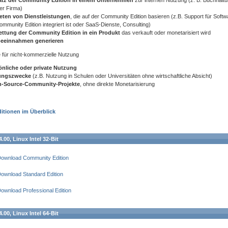
atz der Community Edition in einem Unternehmen
zur internen Nutzung (z. B. Buchhalt
ner Firma)
eten von Dienstleistungen
, die auf der Community Edition basieren (z.B. Support für Softwa
ommunity Edition integriert ist oder SaaS-Dienste, Consulting)
ettung der Community Edition in ein Produkt
das verkauft oder monetarisiert wird
eeinnahmen generieren
e für nicht-kommerzielle Nutzung
önliche oder private Nutzung
ungszwecke
(z.B. Nutzung in Schulen oder Universitäten ohne wirtschaftliche Absicht)
-Source-Community-Projekte
, ohne direkte Monetarisierung
itionen im Überblick
.00, Linux Intel 32-Bit
ownload Community Edition
ownload Standard Edition
ownload Professional Edition
.00, Linux Intel 64-Bit