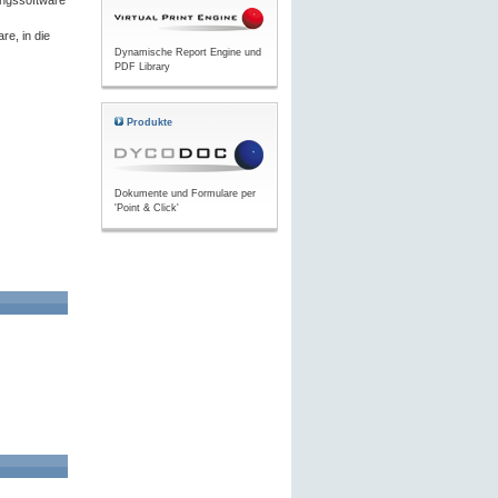
ungssoftware
re, in die
Dynamische Report Engine und
PDF Library
Produkte
Dokumente und Formulare per
'Point & Click'