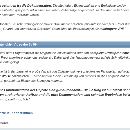
t gelungen ist die Dokumentation
. Die Methoden, Eigenschaften und Ereignisse sind in
seinheiten gruppiert und in einer sinnvollen Reihenfolge angeordnet, so daß man selbst beim
nicht den Überblick verliert. ...
 Möchten Sie sehr umfangreiche Druck-Dokumente erstellen, mit umfassender RTF-Unterstüt
, Charts und interaktiven Objekten? Dann lohnt die Einarbeitung in die
mächtigere VPE
."
twickler, Ausgabe 5 / 99
ietet dem Programmierer die Möglichkeit, mit einfachen Aufrufen
komplexe Druckprobleme
 Programmiersprachen zu realisieren. Dabei wird das Hauptaugenmerk auf die Schnelligkeit
mente gelegt.
ne ist in der Lage, eine große Anzahl von Objekten mit verschiedensten Parametern auf trot
e Weise
darzustellen. ... Sehr sinnvoll für die Gestaltung von Reports ist die Fähigkeit, auf di
zten gedruckten Elementes Bezug zu nehmen.
ie Funktionalitäten der Objekte sind gut durchdacht... Die Lösung ist außerdem sehr 
en strukturierten Aufbau und die gute Dokumentation sind schnelle Ergebnisse bei k
itungszeit möglich.
"
r zu: Kundenstimmen
halten.