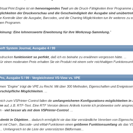
Virtual Print Engine ist ein
hervorragendes Tool
um die Druck-Fähigkeiten ihrer Programme z
glichkeiten der Druckvorschau und die Geschwindigkeit der Ausgabe sind unübertrof
erte Kontrolle über die Ausgabe, Barcodes, und die Charting Möglichkeiten tun ihr weiteres zu 
igen Programm.
einung: Eine lohnenswerte Erweiterung für ihre Werkzeug-Sammlung.
"
soft System Journal, Ausgabe 4 / 99
sdrucken
funktioniert so perfekt
, daß ich es beinahe zu erwähnen vergessen hätte. ...
 Für einen moderaten Preis erhalten Sie ein Produkt mit einem sehr reichhaltigen Funktionsum
ro, Ausgabe 5 / 99 - Vergleichstest VS-View vs. VPE
en "Engine" trägt die VPE zu Recht: Mit über 300 Methoden, Eigenschaften und Ereignissen 
erschöpfliche Möglichkeiten
. ...
eich zum VSPrinter-Control fallen die
umfangreicheren Konfigurations-möglichkeiten in 
en
auf, z.B. RTF-Text. Eine RTF Version dieses Artikels konnte ich probeweise sehr anspr
en -
viel besser als mit dem VSPrinter-Control
. ...
denkt in Objekten
... dadurch ermöglicht sie das klar verständliche Vererben von Eigenschaf
et mit Chart-, Barcode- und eMail-Funktionen einen
größeren Funktionsumfang
als das VS
... Umfangreich ist die Liste der unterstützten Bildformate...