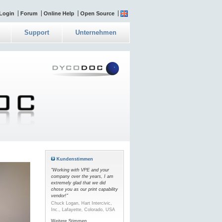
Login
Forum
Online Help
Open Source
Support
Unternehmen
Kundenstimmen
"Working with VPE and your
company over the years, I am
extremely glad that we did
chose you as our print capability
vendor!"
Chuck Logan, Hart Intercivic,
Inc., Lafayette, Colorado, USA
Weitere Stimmen...