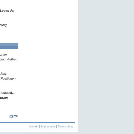
 Lesen der
zung,
unter
 beim Aufbau
zdem
e Positionen
schnell...
urzer
Kontakt
Impressum
Datenschutz