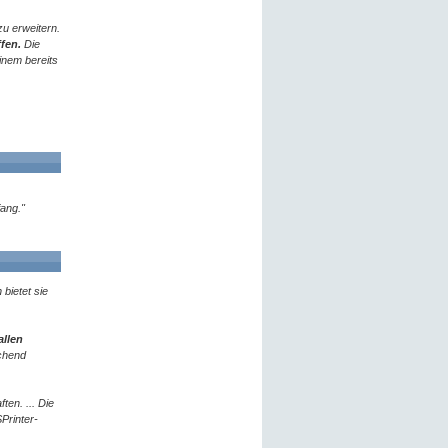
u erweitern.
fen.
Die
einem bereits
fang."
bietet sie
allen
echend
ten. ... Die
Printer-