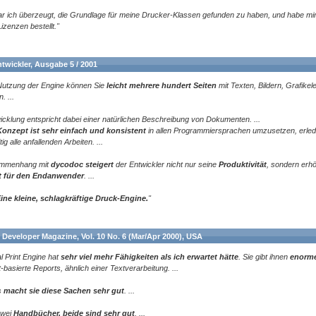
r ich überzeugt, die Grundlage für meine Drucker-Klassen gefunden zu haben, und habe mir 
izenzen bestellt."
twickler, Ausgabe 5 / 2001
Nutzung der Engine können Sie
leicht mehrere hundert Seiten
mit Texten, Bildern, Grafikel
. ...
icklung entspricht dabei einer natürlichen Beschreibung von Dokumenten. ...
Konzept ist sehr einfach und konsistent
in allen Programmiersprachen umzusetzen, erled
tig alle anfallenden Arbeiten. ...
mmenhang mit
dycodoc steigert
der Entwickler nicht nur seine
Produktivität
, sondern erh
 für den Endanwender
. ...
ine kleine, schlagkräftige Druck-Engine.
"
 Developer Magazine, Vol. 10 No. 6 (Mar/Apr 2000), USA
ual Print Engine hat
sehr viel mehr Fähigkeiten als ich erwartet hätte
. Sie gibt ihnen
enorme
t-basierte Reports, ähnlich einer Textverarbeitung. ...
s
macht sie diese Sachen sehr gut
. ...
zwei
Handbücher, beide sind sehr gut
. ...