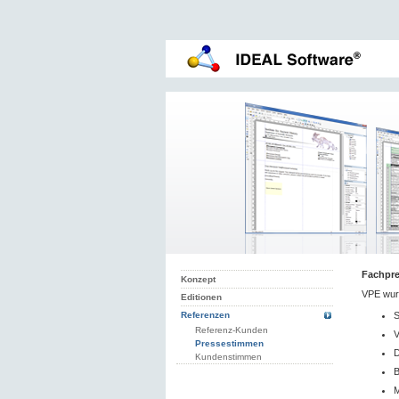
Fachpr
Konzept
VPE wurd
Editionen
S
Referenzen
Referenz-Kunden
V
Pressestimmen
D
Kundenstimmen
B
M