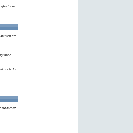
gleich die
ementen etc.
igt aber
öht auch den
 Kontrolle