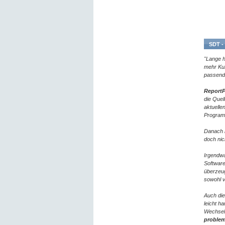
SDT -
"Lange h
mehr Kun
passende
ReportP
die Quel
aktuelle
Programm
Danach 
doch nic
Irgendwa
Software
überzeu
sowohl v
Auch die
leicht h
Wechsel 
problem