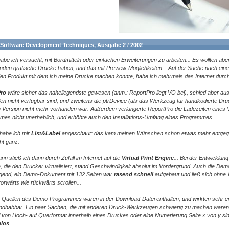
 Software Development Techniques, Ausgabe 2 / 2002
abe ich versucht, mit Bordmitteln oder einfachen Erweiterungen zu arbeiten... Es wollten ab
den grafische Drucke haben, und das mit Preview-Möglichkeiten... Auf der Suche nach ein
n Produkt mit dem ich meine Drucke machen konnte, habe ich mehrmals das Internet durch
ro
wäre sicher das naheliegendste gewesen (anm.: ReportPro liegt VO bei), schied aber aus
len nicht verfügbar sind, und zweitens die ptrDevice (als das Werkzeug für handkodierte Dru
n Version nicht mehr vorhanden war. Außerdem verlängerte ReportPro die Ladezeiten eines
es nicht unerheblich, und erhöhte auch den Installations-Umfang eines Programmes.
habe ich mir
List&Label
angeschaut: das kam meinen Wünschen schon etwas mehr entgege
ht ganz.
nn stieß ich dann durch Zufall im Internet auf die
Virtual Print Engine
... Bei der Entwicklung
, die den Drucker virtualisiert, stand Geschwindigkeit absolut im Vordergrund. Auch die De
gend, ein Demo-Dokument mit 132 Seiten war
rasend schnell
aufgebaut und ließ sich ohne
orwärts wie rückwärts scrollen...
 Quellen des Demo-Programmes waren in der Download-Datei enthalten, und wirkten sehr e
andhabbar. Ein paar Sachen, die mit anderen Druck-Werkzeugen schwierig zu machen waren,
von Hoch- auf Querformat innerhalb eines Druckes oder eine Numerierung Seite x von y si
los
.