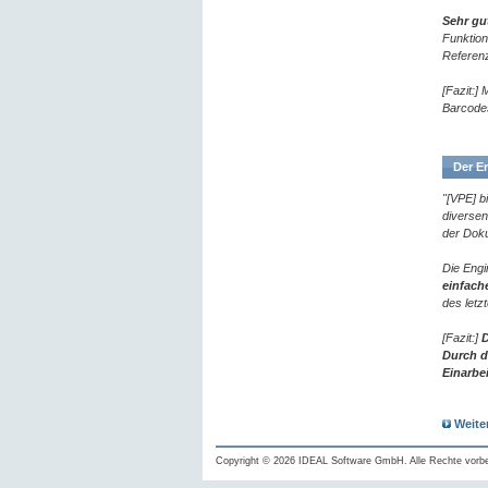
Sehr gu
Funktion
Referenz 
[Fazit:]
Barcodes
Der En
"[VPE] b
diversen
der Doku
Die Engi
einfach
des let
[Fazit:]
D
Durch d
Einarbe
Weite
Copyright © 2026 IDEAL Software GmbH. Alle Rechte vorbe