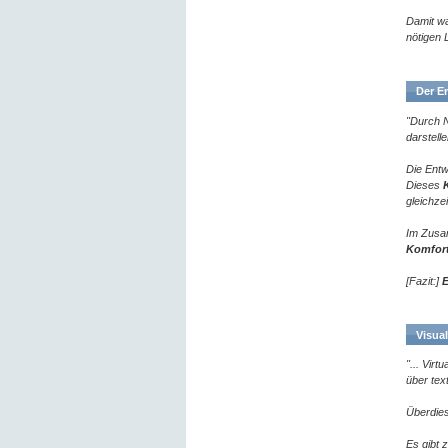
Damit wa
nötigen L
Der En
"Durch 
darstellen
Die Entw
Dieses
gleichzei
Im Zusa
Komfort
[Fazit:]
E
Visual
"... Virt
über tex
Überdie
Es gibt 