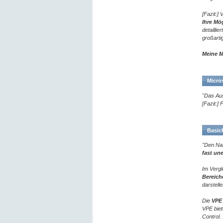
[Fazit:] 
Ihre Mö
detailli
großart
Meine M
Micro
"Das Au
[Fazit:]
BasicP
"Den Nam
fast un
Im Vergl
Bereich
darstell
Die
VPE 
VPE biet
Control. 