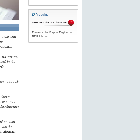
Produkte
Dynamische Report Engine und
er mehr und
PDF Library
em
sucht...
, da erstens
cke) in der
 VO-
n, aber halt
 dieser
mo war sehr
 Verzögerung
infach und
 wie der
nd
absolut