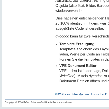
Ausdruck, das Datei-Streaming un
Objekte (also Text, Bilder, Barco
wiederverwendet.
Dies hat einen entscheidenden Hau
zu 100% identisch mit dem, was S
ausgeführte Code ist derselbe.
dycodoc
kann für zwei verschied
Template Erzeugung
Templates speichern das Layo
laden, Werte per Code an Felde
können Sie die Templates in d
VPE Dokument Editor
VPE selbst ist in der Lage, Do
WriteDoc
). Mittels
dycodoc
ist
Dokument Dateien öffnen und e
Weiter zu: Infos
dycodoc
Interactive Ed
Copyright © 2026 IDEAL Software GmbH. Alle Rechte vorbehalten.